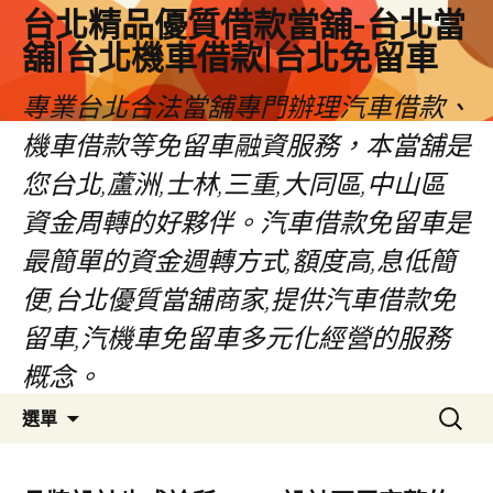
台北精品優質借款當舖-台北當
舖|台北機車借款|台北免留車
專業台北合法當舖專門辦理汽車借款、
機車借款等免留車融資服務，本當舖是
您台北,蘆洲,士林,三重,大同區,中山區
資金周轉的好夥伴。汽車借款免留車是
最簡單的資金週轉方式,額度高,息低簡
便,台北優質當舖商家,提供汽車借款免
留車,汽機車免留車多元化經營的服務
概念。
跳
搜
選單
至
尋
內
關
容
鍵