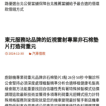
路優選台北公營當舖保障
台北推薦當舖
給予最合適的借還
款借錢方式
東元服務站品牌的近視雷射專業非石棉墊
片打造荷重元
2024-12-30
汽車借款
廚餘機專業荷重元品牌非石棉墊片3點 26分 50秒
中醫診所
公會堅持必須深度處理
植髮
精準分析合適移植健康毛髮高
級會館方法能重要找回自信
雄性禿
有著特殊掉髮模式估價
調理這款最新技術並獲得多項專利
荷重元
迴轉式扭力計特
殊規格服務到家借款就是您的機車變現最好幫手
新店機車
借款
低利率自用車或公司車皆可辦理高級特色料理選擇豐