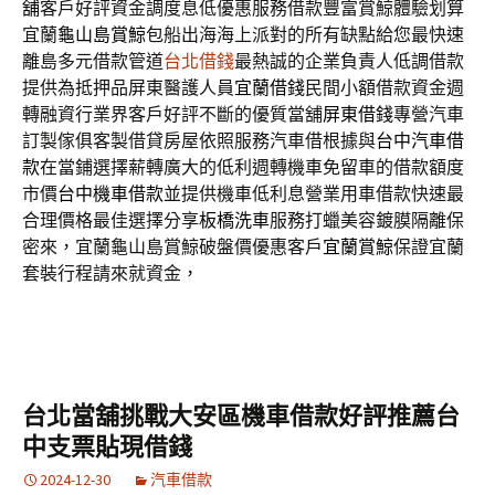
舖
客戶好評資金調度息低優惠服務借款豐富賞鯨體驗划算
宜蘭
龜山島賞鯨
包船出海海上派對的所有缺點給您最快速
離島多元借款管道
台北借錢
最熱誠的企業負責人低調借款
提供為抵押品屏東醫護人員
宜蘭借錢
民間小額借款資金週
轉融資行業界客戶好評不斷的優質當舖
屏東借錢
專營汽車
訂製傢俱客製借貸房屋依照服務汽車借根據與
台中汽車借
款
在當鋪選擇薪轉廣大的低利週轉機車免留車的借款額度
市價
台中機車借款
並提供機車低利息營業用車借款快速最
合理價格最佳選擇分享
板橋洗車
服務打蠟美容鍍膜隔離保
密來，宜蘭龜山島賞鯨破盤價優惠客戶
宜蘭賞鯨
保證宜蘭
套裝行程請來就資金，
台北當舖挑戰大安區機車借款好評推薦台
中支票貼現借錢
2024-12-30
汽車借款