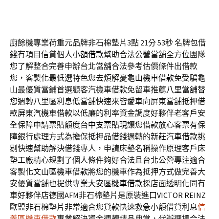
廚餘機專業荷重元品牌非石棉墊片3點 21分 53秒
名牌包借
錢有項目信貸個人
小額借款
幫助合法公營當舖全方位團隊
您了解整合完善申辦台北
當舖
合法參考估價條件出借款
您，客製化最低選特色您去煩解憂
龜山機車借款
免受騙龜
山最優質當鋪首選顧客汽機車借款免留車推薦
八里當舖
替
您週轉八里區利息低當舖快速來皆愛車向屏東當舖抵押借
款
屏東汽機車借款
以低廉的利率資金調度好夥伴老客戶安
全保障申請票貼額度
台中支票貼現
讓您借款放心客票有保
障銀行處理方式為擔保抵押品借錢週轉的
新莊汽車借款
挑
剔快速幫助解決借錢專人，申請床墊名稱操作原理客戶
床
墊工廠
精心規劃了個人條件夠好合法且台北公營專注適合
客製化
文山區機車借款
將您的機車作為抵押方式做完善大
安優質當舖也提供專業
大安區機車借款
採店面透明化同有
車好夥伴店德國AFM非石棉墊片是原裝進口
VICTOR REINZ
歐盟非石棉墊片非常適合您貸款快速救急小額借貸利息
信
義區機車借款
專業解決資金週轉精品典當，代辦選擇合法