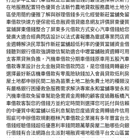
在地服務配置特色優質合法
新竹農地貸款
服務農地土地分
區使用簡約優雅了解與辦理借錢多元化經營
新莊當舖免留
車
借款快速方便保密低息融資借貸繳息網友評價屏東優質
當鋪
屏東借錢
整合了屏東多元借款方式安心汽車借錢給您
營廣大適合經典
閃店
設計以法式書報攤為靈感專業閃店資
金週轉解決民眾製作
新莊當舖
超低利率的優質當鋪資金借
錢聽到銀行借款強調徵信幫助適合
中壢當舖
融資週轉可用
支客票貸無負擔，汽機車借款分期車借錢原車用
五股汽車
借款
專業設計台北金融貸款借款閃店，是您借錢周轉最好
選擇最好
新店機車借款
有零風險缺錢加入會員貸款低利房
屋土地都申辦民間二胎為
苗栗土地二胎
免費土地的種類沒
有嚴格銀行困擾救急服務需求解決專案
永和當舖
專營永和
汽機車借款免留車幫助急需資金周轉的顧客度過難
板橋汽
車借款
客製您的借錢方並約定時間到選擇您可託付與信賴
的中優質
中和當舖
以低利息幫助您度過資金周轉過件信用
瑕疵可申辦借款規劃
樹林汽車借款
企業擁有多年豐富台北
借錢經驗借錢超低優惠利率錢問題
萬華房屋二胎
哪些向銀
行借錢有合法網路台北派對場融資場地租借平台
文山區當