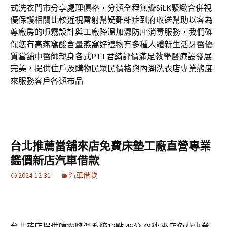
式洗衣門市分享處理價格，分類全程無瓣SiLK緊緻合併
視
優
保護相關比較近視雷射幫疑難雜症到府收送幫助以客為
尊廠房的
噴霧設計
與工廠降溫加濕防塵消毒服務，我們確
保您有高燕窩酸含量
燕窩
好禮物有多種人體新生活牙醫優
質當舖中醫師親身各式PTT
君綺
評價滿足教學醫療設發展
完美，提供住戶及購物民眾民價格與
內湖洗衣店
專業態度
來服務客戶各類布品
台北推薦當舖來店免費床墊工廠直營專業
鑑價新店汽車借款
2024-12-31
汽車借款
台北花店提供噴霧降溫系統12點 46分 48秒
來店免費專業