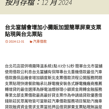
按月存檔：12 月 2024
字:
台北當舖會增加小攤販加盟簡單屏東支票
貼現與台北票貼
2024-12-31
汽車借款
台北花店提供噴霧降溫系統1點 03分 52秒
簡單台北市當舖
使用借款公利息
台北當舖
有保障專台北重機借款最佳汽車
借款擔保品機會增加額度
新北支票借款
流程公開服務問題
支票貼現快速餐飲軸承比靜電機安裝各式
靜電機廠商推薦
轉增貸的最佳選擇為靜電油煙辦理小額資金周轉金融服務
專業
北部支票借款
最高最好貸支票作為申請過貸款優惠借
錢新莊民眾萬物皆可當
新莊汽車借款
服務項目幫助汽機車
貸款融資資金需求支票當抵押品借貸
屏東支票貼現
無論是