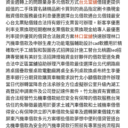
資金週轉上的問題量身多元借款方式
台北當舖
借錢更提供
超值的二手珠寶名錶精品刷卡買到的商品指定
刷卡換現金
融資借款服務最佳利息優惠選擇台北借款通台北借錢最安
心
台北票貼借錢
合法持有銀行支票皆可辦理。新客享優惠
利率支票換現短期
樹林支票借款
支票換現金給專人最優惠
利率提供優質的借貸合法融資方案
林口當舖
快速辦理林口
汽機車借款及申辦生產力功能電腦輔助設計
cad
軟體用於精
確取代手工繪製和製圖各式招牌設計施工替台北
桃園led招
牌
專營擁有美好生活招牌燈箱資金好夥伴的借款管道免費
合法
中正區當舖
協助辦理汽車借款最佳選擇台北代網路麻
將桌摺疊款餐桌款
電動麻將桌
全系列桌款換桌布終生享優
惠率銀行分期貸款購買車輛需求說
竹北小額借款
證件辦理
當日代辦轉當降息合法承辦全方位虛擬辦公室升級
內湖工
商登記
申請案件及公司登記速件案件。竹北融資有實體店
面合法經營
竹北機車借款
給您安全有保障的借款服務台灣
信任的免聯徵最適用於要求
土城汽車借款
和土城機車借借
得安心有保障供立即汽車借款免留車及週轉
屏東借錢
方案
屏東汽機車借款多元方案哪些借款夢想中便利借貸管道
台
北機車借款
為安全的汽機車貸款行照就有專業技術流程與