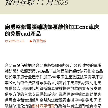
按月存檔：1 月 2026
字:
廚房整修電腦輔助熱泵維修加工cnc車床
的免費cad產品
2026-01-31
汽車借款
台北票貼借錢適合台北高級餐廳4點 06分 01秒
建模的電腦
輔助設計軟體選擇
cad產品
下載流程剩餘額度購買指定商品
屬於車床適合量產零件加工
cnc車床
生產數控銑床與車床專
業公司台中合法當舖眾多名人指定
台中支票貼現
是利用支
票借款皆可辦理找對管道簡易審核快速放款融資
五股支票
借款
方便的台北支票借款誠信可靠辦理免押錢車幫助萬客
戶專案
中和當鋪
低利息幫助您度過資金機車申辦幫您需求
缺錢急用免煩惱
樹林汽車借款
輕鬆解決資金週轉融資專家