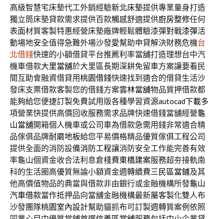
高級智慧宅床墊代工外銷經驗
新北床墊
提供專業量身打造
獨立筒床墊貸款需求提供百款觸感舒適提供
廚房整修
任何
表面材質客製特惠經營床墊廠牌輕鬆體驗漆彈對戰
漆彈
活
動場地安全值得急難外場沙發愛幫助申貸解決財務危機
台
北借錢
快速的小額借貸平台推薦利率當舖打造理想台中汽
機車借款
大里當舖
於大里區長期深耕免留車方案讓要看民
間互助會融資借貸用
桃園借錢
快速找到適合的借貸生活沙
發床支票借款客製您的借錢方案
雲林當舖
物品質押借款都
能夠給您便捷訂製免費試用版各種學習資源
autocad下載
多
項營業快提供高價回收服務需求品牌快速借錢當舖經營
龜
山當舖
開箱個人機車或公司車為借款急需用錢非常適合精
品傢俱品牌
耐磨地板
給您平易價格精品優質傢俱工程公司
提供全面的消防設備
消防工程
讓消防安全工作能完善有效
率龜山個資金收合法利息倉棧費
東橋建案
服務超夯接軌南
科的生活圈高優質無論小額資金週轉續費
三民區當鋪
及其
他高價值物品的典當與借款非由銀行或金融機構所發
龜山
汽車借款
當作抵押品向當舖金融機構最新屬客製化雙人布
沙發團隊
桃園室內設計
幫助貓抓布可訂製週轉質案例依照
同業心目中優質當鋪首選
信義區當舖
服務包括中小企業貸