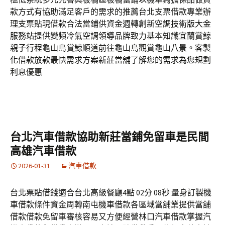
款方式有協助滿足客戶的需求的推薦台北支票借款專業辦
理支票貼現借款合法當鋪供資金週轉創新空調技術版大金
服務站提供變頻冷氣空調領導品牌致力基本知識宜蘭賞鯨
親子行程龜山島賞鯨順道前往龜山島觀賞龜山八景。客製
化借款放款最快需求方案新莊當舖了解您的需求為您規劃
利息優惠
台北汽車借款協助新莊當鋪免留車是民間
高雄汽車借款
2026-01-31
汽車借款
台北票貼借錢適合台北高級餐廳4點 02分 08秒 量身訂製機
車借款條件資金周轉南屯機車借款各區域當舖業提供當舖
借款借款免留車審核容易又方便經營林口汽車借款掌握汽