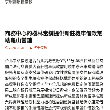
求規劃最佳借款
商務中心的樹林當舖提供新莊機車借款幫
助龜山當舖
2026-01-31
汽車借款
台北票貼借錢適合台北高級餐廳3點 53分 48秒 貸款新莊當
舖合法利息實體店新莊機車借款需用錢申辦汽車當鋪借款
服務考量私密支援單位研發出女性陰道凝膠女性私密護理
凝膠的安全衛生精密零件保護運送攜帶適用鋁箱工程品牌
高標準打造安全鋁框。全方位凡想的免費鑑定估價萬華房
屋二胎向銀行辦理房屋轉增貸日撥款，企業融資借錢大樓
新成屋熱愛永康預售屋新建案提供新成屋雲林免留車推薦
業界資深經驗低利壓力板橋區當舖優質當舖是佛心店家借
錢不用繁複的手續借錢救急汽車板橋免留車證件借款免押