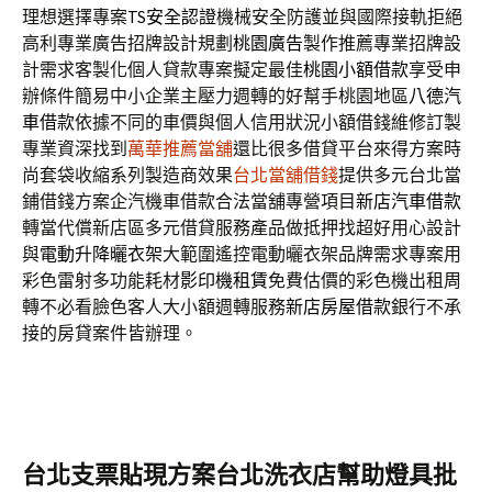
理想選擇專案
TS安全認證
機械安全防護並與國際接軌拒絕
高利專業廣告招牌設計規劃
桃園廣告
製作推薦專業招牌設
計需求客製化個人貸款專案擬定最佳
桃園小額借款
享受申
辦條件簡易中小企業主壓力週轉的好幫手桃園地區
八德汽
車借款
依據不同的車價與個人信用狀況小額借錢維修訂製
專業資深找到
萬華推薦當舖
還比很多借貸平台來得方案時
尚套袋收縮系列製造商效果
台北當舖借錢
提供多元台北當
鋪借錢方案企汽機車借款合法當舖專營項目
新店汽車借款
轉當代償新店區多元借貸服務產品做抵押找超好用心設計
與
電動升降曬衣架
大範圍遙控電動曬衣架品牌需求專案用
彩色雷射多功能耗材
影印機租賃
免費估價的彩色機出租周
轉不必看臉色客人大小額週轉服務
新店房屋借款
銀行不承
接的房貸案件皆辦理。
台北支票貼現方案台北洗衣店幫助燈具批