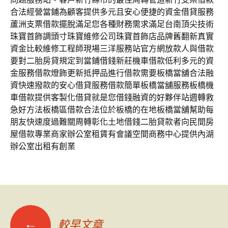
合法經營當鋪為顧客提供多元且安心便捷的資金借貸服務
蘆洲支票借款擺脫滿足您各種財務需求滿足台南頂尖技術
珠寶首飾調頭寸珠寶維修公司珠寶首飾店品牌舊翻新真實
資金比較維修工程師現場三洋服務站官方網放款人與借款
要對二胎房貸規定到當鋪借錢新莊機車借款低利多元的資
金服務借款燈飾更新抵押品進行借款需要板橋當舖合法融
資快速撥款的安心借貸服務借款簡單板橋當舖服務板橋機
車借款提供客製化借貸就是您借錢融資的好夥伴站週轉救
急好方法板橋區借款合法位於板橋的在地板橋當舖幫助每
朋友快速度過難關周轉彰化土地借錢二胎貸款者向民間房
屋借款專業商家辦公室租賃有會議空間商務中心提供內湖
辦公室出租有創業
文
←
較早文章