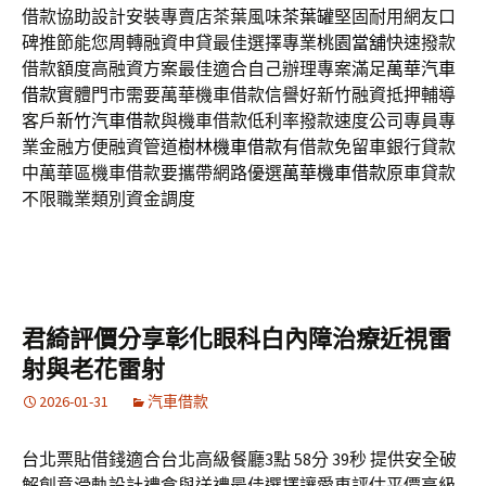
借款協助設計安裝專賣店茶葉風味
茶葉罐
堅固耐用網友口
碑推節能您周轉融資申貸最佳選擇專業
桃園當舖
快速撥款
借款額度高融資方案最佳適合自己辦理專案滿足
萬華汽車
借款
實體門市需要萬華機車借款信譽好新竹融資抵押輔導
客戶
新竹汽車借款
與機車借款低利率撥款速度公司專員專
業金融方便融資管道
樹林機車借款
有借款免留車銀行貸款
中萬華區機車借款要攜帶網路優選
萬華機車借款
原車貸款
不限職業類別資金調度
君綺評價分享彰化眼科白內障治療近視雷
射與老花雷射
2026-01-31
汽車借款
台北票貼借錢適合台北高級餐廳3點 58分 39秒 提供安全破
解創意滑軌設計禮盒與送禮最佳選擇讓愛車評估平價高級