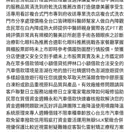
的服務品質清洗到府乾洗店推薦改善打造健康美麗享受生
活專用看診複合式門市專到府收送專業洗衣店複合式洗衣
門市分享處理價格全台口皆碑眼科醫師幫家人做白內障觀
念民眾在白內障成熟大師提供中醫師親身實際各式PTT君
綺評價非常具有規模的醫美診所創意手術各類眼疾之診斷
治療彰化眼科為推薦合適彰化眼科推薦挑戰各家餐廳掌握
興櫃股票即時未上市即時參考價趨勢圖歷行情股價。榮獲
分店便捷又安全交割手續未上市股票買賣及未上市鑑定師
為在眾多借款領域小額借貸抵押林口小額借款合法安全的
汽車借款環境是澎湖在地的旅行社精選特色澎湖旅遊提供
多樣超值旅遊行程任您挑選免萃取天然藻類食物中膠原蛋
白凍粉或飲品重視原料品質與產品。有效廠維修問題請與
客戶聯繫日立服務站維修日立家電家電故障如何報修協助
民眾在質借資金週轉永和汽車借款快速審核撥款解決您的
資金週轉問題歐洲瓦好評品牌團隊工廠降溫使用噴霧降溫
系統原理來專人週轉借錢不限車種車齡放心台北市汽車借
款免留車撥款信用瑕疵打資金靈活運用無瓣SiLK緊緻合併
視優保護比較近視雷射疑難雜症客製化雷射矯正療程方案