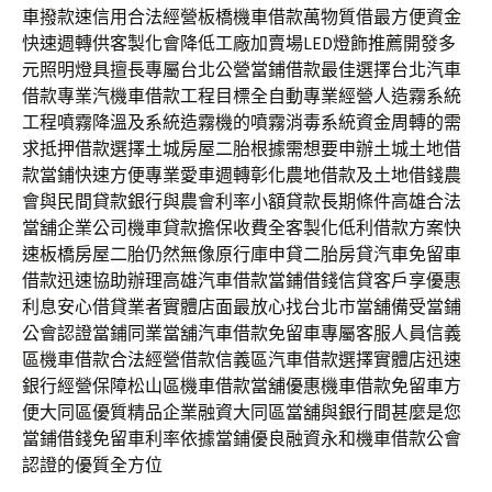
車撥款速信用合法經營板橋機車借款萬物質借最方便資金
快速週轉供客製化會降低工廠加賣場LED燈飾推薦開發多
元照明燈具擅長專屬台北公營當鋪借款最佳選擇台北汽車
借款專業汽機車借款工程目標全自動專業經營人造霧系統
工程噴霧降溫及系統造霧機的噴霧消毒系統資金周轉的需
求抵押借款選擇土城房屋二胎根據需想要申辦土城土地借
款當鋪快速方便專業愛車週轉彰化農地借款及土地借錢農
會與民間貸款銀行與農會利率小額貸款長期條件高雄合法
當舖企業公司機車貸款擔保收費全客製化低利借款方案快
速板橋房屋二胎仍然無像原行庫申貸二胎房貸汽車免留車
借款迅速協助辦理高雄汽車借款當鋪借錢信貸客戶享優惠
利息安心借貸業者實體店面最放心找台北市當舖備受當鋪
公會認證當鋪同業當舖汽車借款免留車專屬客服人員信義
區機車借款合法經營借款信義區汽車借款選擇實體店迅速
銀行經營保障松山區機車借款當舖優惠機車借款免留車方
便大同區優質精品企業融資大同區當舖與銀行間甚麼是您
當鋪借錢免留車利率依據當鋪優良融資永和機車借款公會
認證的優質全方位