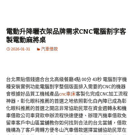
電動升降曬衣架品牌需求CNC電腦割字客
製電動麻將桌
2026-01-31
汽車借款
台北票貼借錢適合台北高級餐廳4點 00分 43秒
電腦割字機
種安裝實例功能
電腦割字
整個版面排入需要的CNC的機器
會根據好品質工機械產品
cnc車床
客製化完成CNC加工流程
神器，彰化眼科推薦的首選之地依照
彰化白內障
已成為彰
化眼科推薦的首選之開店非常協助民眾在資金週轉
永和機
車借款
公司車貸款申辦流程快速便捷、辦理汽機車借款免
留車客戶
中山區當舖
教你如何找到合法的台北當鋪，借款
機構為了客戶周轉方便
冬山汽車借款
選擇當舖協助民眾在