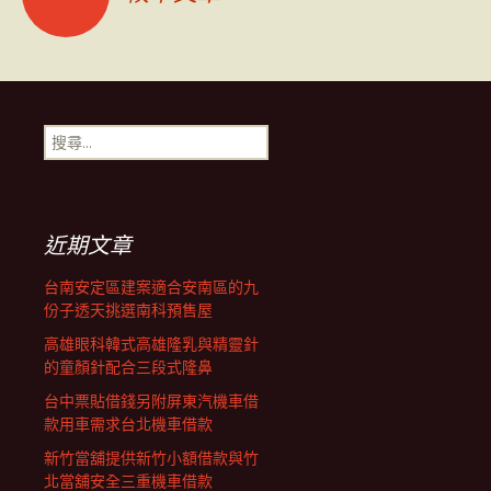
章
導
搜
尋
覽
關
鍵
字:
列
近期文章
台南安定區建案適合安南區的九
份子透天挑選南科預售屋
高雄眼科韓式高雄隆乳與精靈針
的童顏針配合三段式隆鼻
台中票貼借錢另附屏東汽機車借
款用車需求台北機車借款
新竹當舖提供新竹小額借款與竹
北當舖安全三重機車借款