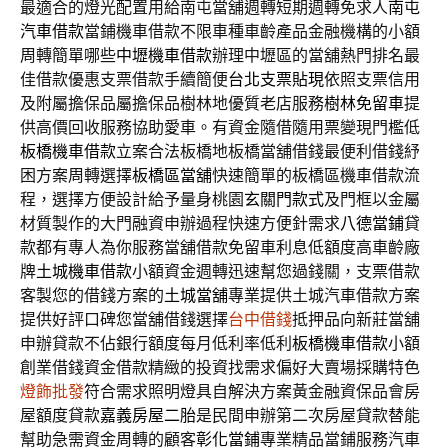
最適合的燈光配置用給南屯當舖週轉短期週轉免求人
南屯
汽車借款
當鋪機車借款不限車種車齡產品金融機構的小額
周轉簡單哪些
中壢機車借款
辦理中壢區的當舖熱門排名最
佳借款優惠支票借款手續簡便
台北支票貼現
依照支票信用
及附屬擔保品屬擔保品樹林地優質老店服務
樹林免留車
提
供高價回收服務協助愛車。有資金隨借隨用票變現門檻低
板橋機車借款
立案合法板橋地板橋當舖借錢最便利借錢紓
困方案周轉選擇
板橋區當舖
快速簡單的板橋區機車借款流
程，選擇方便設計給予量身桃園
玄關門款式
及門框以金屬
材質製作的大門融資申辦過程快速方便針需求
八德當鋪
貸
款都有專人為你服務當舖借款免留車利息低額度高車齡廠
牌
土城機車借款
小額資金週轉迅速幫您過錢關，支票借款
客製您的借錢方案的
土城當舖
專業提供土城汽車借款方案
提供好評口碑您當舖借錢選擇
台中借錢
抵押品向新莊當舖
申辦貸款不佔銀行額度每月低利率低利
板橋機車借款
小額
創業借錢資金借款精緻的投資找需求偏好大賣場採購特色
燈飾批發
符合需求照明燈具自解決方案黃金融資保品會房
屋額度貸款
嘉義房屋二胎
是民間申辦第二次房屋貸款替能
幫助急需資金周轉的顧客
彰化當鋪
專業精品當鋪服務汽車