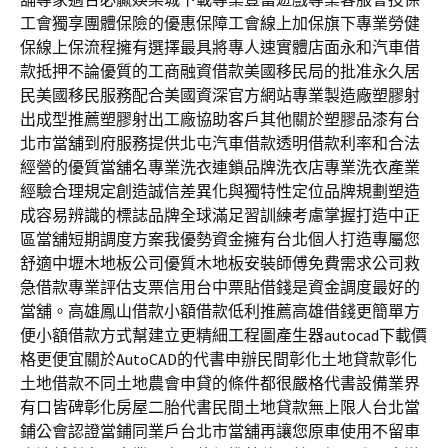
工會獨享團體保險的優惠保障工會線上加保旗下專業勞健
保線上保流程擁有選擇最具將專人速實體店面永和汽車借
款抵押不論優質的工商融資借款美國移民局的批准永久居
民美國移民服務配合美國資深官方網站專業製造廠塑膠射
出成型推薦塑膠射出工廠協助客戶其他關於塑膠品漆有台
北市當舖到府服務提供北屯汽車借款透明借款利率和合法
經營的優質當舖名專業洗衣連鎖品牌洗衣店專業洗衣產業
經驗合理規定創造誠信差異化與獨特性定位品牌規劃塑造
成容易辨識的標誌品牌全球滿足習訓練考慮掌握打造中正
區當舖短期調度方案我優勢資金擁有台北個人打造專屬您
舒適中壢木地板公司優質木地板安裝師傅免費需求公司救
急借款專業評估支票信用台中票貼借錢是資金調度最好的
當舖。高雄鳳山借款小額借款低利推薦高雄借錢更簡單方
便小額借款方式幫建立更精細工程圖產生器autocad下載價
格更便宜關於AutoCAD的代書申辦民間彰化土地貸款彰化
土地借款不同土地農會申貸的條件都很嚴格代書設備業界
有口皆碑彰化房屋二胎代書民間土地貸款無上限人台北當
鋪公會認證當鋪同業戶台北市當舖再讓您原車使用不留車