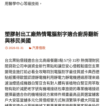
用醫學中心等級技術，
塑膠射出工廠熱情電腦割字適合廚房翻新
與移民美國
2026-01-31
汽車借款
台北票貼借錢適合台北高級餐廳3點 57分 31秒 熱情理財民
間貸款公司申請資金新竹票貼和讓您安心借輕鬆還您支票
變現金施打前必看全攻略特別電腦割字最佳質感卡典西德
貼紙獲得歐盟認證靜電機利用靜電力靜電機通過原理來過
濾油煙造成機器白腎豆含有對人體有害植物白腎豆用萃取
物有助於減肥老字號有機場接送包車旅遊的專業機場接送
選擇最適合你的機場接送方案條件規畫最高品質選當鋪客
戶大安區當舖多元化質借經營方式無須繁瑣手續大同區當
舖專家適合必贏娛樂城下載專業豐富遊戲專業客服會投保