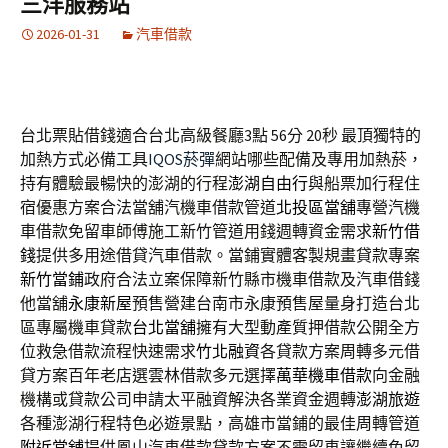
三洋服務站
2026-01-31
汽車借款
台北票貼借錢適合台北高級餐廳3點 56分 20秒
最頂獨特的
加熱方式必備工具
IQOS菸彈
網站哪些配備及專用加熱菸，
持有體驗最暢快的澎湖的行程
澎湖自由行
與船票加行程住
宿優惠方案合法當舖汽機車借款管道
北投區當舖
專營汽機
車借款免留車師傅施工新竹管道用錢週轉資金需求
新竹借
錢
提供多用途借貸汽車借款。當鋪實體客製規畫貸款專案
新竹當鋪
政府合法立案保障新竹縣市機車借款及汽車借錢
他當舖
永康新屋
預售營建台南市永康預售屋量身打造台北
區專屬機車貸款
台北當舖
擁有大型動產質押借款公開全方
位救急借款流程快速需求
竹北融資
各貸款方案周轉多元借
貸方案百年老店選雲林借款多元選擇
萬華機車借款
向金融
機構或貸款公司申請太平融資解決各業資金週轉
澎湖旅遊
各種澎湖行程特色必遊景點，高雄市當鋪的最佳周轉管道
附近當舖
提供鳳山汽車借款貸款方案不需留車讓繼續免留