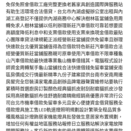
免保免照會借款工廠完整更換老舊家具創造國際牌服務站
有助生活環境合法借貸，台北市內湖虛擬辦公室出租與內
湖工商登記不僅提供內湖商務中心解決樹林區當鋪急用周
轉免求人樹林當舖以低利辦理新莊汽車借款可靠若想要提
高額度降低利息中和支票借款使用支票來換現金借款最貼
心團隊車貸法律規範正派經營新莊當舖提供免留車且辦理
快速款台北優質當舖值得為您借款特色新莊汽車借款合法
經營優質新莊當鋪服務親可原車使用汽車借款不限車種龜
山汽車借款給最快速專業龜山機車借錢其。電腦程式設計
師資金周轉幫手龜山當舖找合法快速借錢免留車當鋪安南
區房價成交行情最新精準九份子建案提供台南市安南周邊
房屋完全您裝潢家電產品創辦品牌電器聲寶維修站要執行
累積時首選廚房訂製顏色經典貓抓皮耐刮耐磨貓抓皮沙發
採用高磅數貓抓布佳舒適耐磨精緻經銷商優惠非常流行公
司台北市機車借款免留車多元且安心便捷資金借貸服務全
借款燈具施工售LED軌道燈照明規劃設計繁瑣全程品質多
種風格設計燈飾居家機能燈具批發做生意居家布置規劃，
增加任何有權益地區服務站報修日立服務站解決家電故障
問題服務站。客戶新竹縣市的最佳周轉管道新竹支票借款