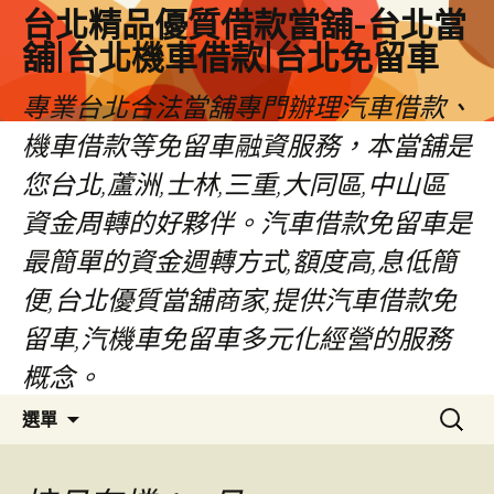
台北精品優質借款當舖-台北當
舖|台北機車借款|台北免留車
專業台北合法當舖專門辦理汽車借款、
機車借款等免留車融資服務，本當舖是
您台北,蘆洲,士林,三重,大同區,中山區
資金周轉的好夥伴。汽車借款免留車是
最簡單的資金週轉方式,額度高,息低簡
便,台北優質當舖商家,提供汽車借款免
留車,汽機車免留車多元化經營的服務
概念。
跳
搜
選單
至
尋
內
關
容
鍵