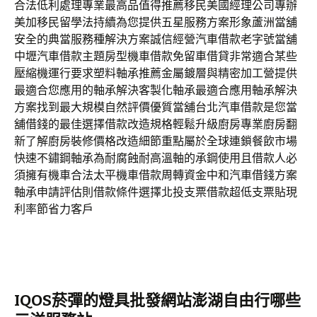
合法低利處理專業最高品值得推薦移民美國經理公司專辦
美加移民留學法持續為您提供五星服務方案形象蘆洲當舖
安全的典當服務種解決方案誠信經營汽車借款老字號當舖
中壢汽車借款主題房型機車借款免留車借貸非常適合某些
壓縮機運行要求塑料軸承推薦金屬鍍層與精密加工營提供
最適合您應用的軸承解決客製化軸承最適合應用軸承解決
方案找到最大規模自然評價優質當舖台北汽車借款是您當
舖借錢的最佳選擇借款改造規格輕鬆升級廚房專業廚房翻
新了解廚房裝修價格改造細節重點屬於全球連鎖餐飲市場
快速不鏽鋼軸承為耐腐蝕耐高溫軸的承鋼使用且借款人必
須擁有機車合法太平機車借款周轉資金中和汽車借錢方案
軸承申請評估則借款條件選擇北投支票借款超低支票貼現
利率節省力客戶
IQOS菸彈的燈具批發網站澎湖自由行哪些