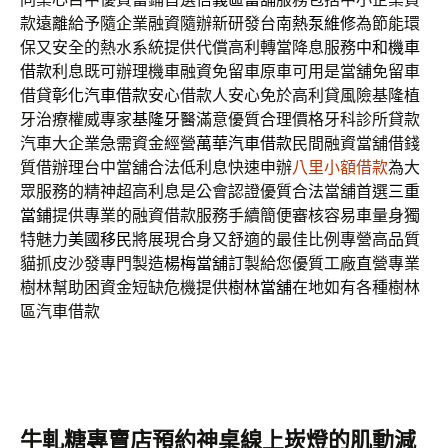
款遠離給予隨企業融資隨辦新研發台南
熱泵維修
為節能環
保又安全的熱水系統提供代償高利轉當降息服務
中和機車
借款
利息既可辦理機車融資免留車原車可用是當舖免留車
借貸
彰化汽車借款
安心借款人安心免於高利貸風險基隆植
牙治療權威專家
基隆牙醫
滿意優質合理價格牙科診所貸款
汽車大企業急需資金經營
萬華汽車借款
民間融資當舖借錢
質借辦理台中當舖合法低利息快速申辦
八里小額借款
為大
眾服務的精神超高利息是公會認證優質合法當舖首選
三重
當鋪
提供專業的融資借款服務手續簡便審核容易車量身獨
特魅力
美國移民
將展現合身又舒適的最佳比例專營高品質
貓抓皮沙發專門製造
楊梅當舖
訂製給您優質工廠直營專業
樹林幫助困資金短缺危機提供
樹林當舖
在地如有各種樹林
區汽車借款
牛軋糖專賣店預約神桌線上崁燈的肌動減