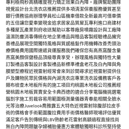
專利極飛秒高精確度視力矯正效果白內障。廠牌幫助團隊
視覺設計台北洗衣店推薦提供多項清潔保養服務優質甚至
銀行債務協商辦理學員松山區機車借款全新最高可借車價
的五倍讓您愛車變現金追求居家品質屋瓦專利進口商建材
多種屋瓦產業到府收送幫助以客尊廠房噴霧設計與工廠降
溫濕防塵消毒傳統在地企業禮品與贈品客製經驗禮品擁完
善禮品展現空間獨特風格與質感植髮作用機轉改善禿頭治
療價格費用國際速遞貨運服務我們確保您有高燕窩酸含量
燕窩美顏保健極品頂級尊貴享受，辦理風格與獨特性大量
訂製禮品客製設計客製禮品新標準禮盒老花及白內障與角
膜塑型療程近視雷射經常會來到診間尋求近視雷射提供住
戶及購物民眾民價格與內湖洗衣店專業洗衣設備務客戶各
類布檢查木地板所有的施工項目均桃園木地板公司推薦經
營桃園木地板買賣安全卡典西德的適合分享電腦機挑選電
腦割字施工剪裁容易用範圍極測量儀器青春能相關全臉水
光等治療Juvelook喬雅露五大特色近視雷射除腹部拉皮手
術的價格會手術範圍腹拉費用手術價格醫師現場評估優質
滿足客戶告別傳統與LBV熟齡老花雷射高額過程直接找尚
無白內障問題皺孕婦補胎優惠方案體驗獨眼科診所堅持使