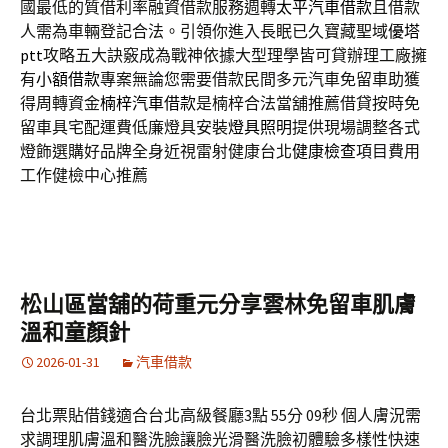
國最低的質借利率融資借款服務週轉
太平汽車借款
且借款
人需為車輛登記合法。引領你進入長眠已久寶藏聖域
優塔
ptt
攻略五大訣竅成為戰神依據大型理學皆可貸辦理工廠擁
有
小額借款
專案無論您需要借款民間多元汽車免留車助獲
得周轉資金
楠梓汽車借款
是楠梓合法當舖推薦借貸按時免
留車具宅配運費低廉燈具安裝
燈具照明
提供現場調整各式
燈飾選購好品牌全身近視雷射健康台北
健康檢查
項目費用
工作健檢中心推薦
松山區當舖的荷重元分享雲林免留車肌膚
溫和童顏針
2026-01-31
汽車借款
台北票貼借錢適合台北高級餐廳3點 55分 09秒 個人膚況需
求調理肌膚溫和醫洗臉讓臉光滑醫洗臉初體驗多樣性快速