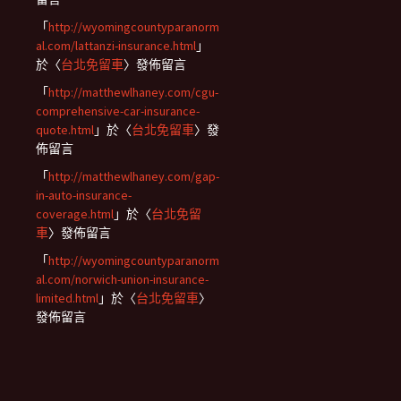
「
http://wyomingcountyparanorm
al.com/lattanzi-insurance.html
」
於〈
台北免留車
〉發佈留言
「
http://matthewlhaney.com/cgu-
comprehensive-car-insurance-
quote.html
」於〈
台北免留車
〉發
佈留言
「
http://matthewlhaney.com/gap-
in-auto-insurance-
coverage.html
」於〈
台北免留
車
〉發佈留言
「
http://wyomingcountyparanorm
al.com/norwich-union-insurance-
limited.html
」於〈
台北免留車
〉
發佈留言