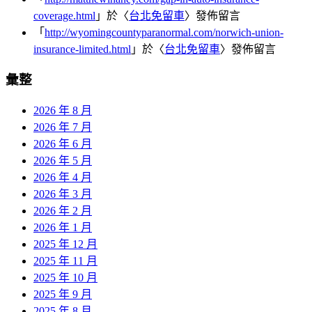
coverage.html
」於〈
台北免留車
〉發佈留言
「
http://wyomingcountyparanormal.com/norwich-union-
insurance-limited.html
」於〈
台北免留車
〉發佈留言
彙整
2026 年 8 月
2026 年 7 月
2026 年 6 月
2026 年 5 月
2026 年 4 月
2026 年 3 月
2026 年 2 月
2026 年 1 月
2025 年 12 月
2025 年 11 月
2025 年 10 月
2025 年 9 月
2025 年 8 月