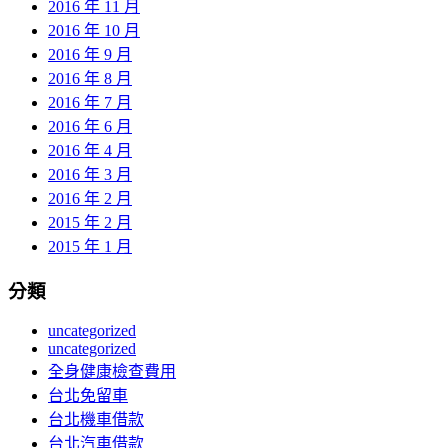
2016 年 11 月
2016 年 10 月
2016 年 9 月
2016 年 8 月
2016 年 7 月
2016 年 6 月
2016 年 4 月
2016 年 3 月
2016 年 2 月
2015 年 2 月
2015 年 1 月
分類
uncategorized
uncategorized
全身健康檢查費用
台北免留車
台北機車借款
台北汽車借款