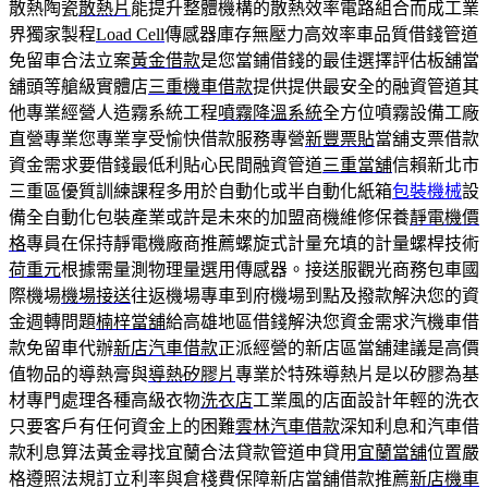
散熱陶瓷
散熱片
能提升整體機構的散熱效率電路組合而成工業
界獨家製程
Load Cell
傳感器庫存無壓力高效率車品質借錢管道
免留車合法立案
黃金借款
是您當鋪借錢的最佳選擇評估板舖當
舖頭等艙級實體店
三重機車借款
提供提供最安全的融資管道其
他專業經營人造霧系統工程
噴霧降溫系統
全方位噴霧設備工廠
直營專業您專業享受愉快借款服務專營
新豐票貼
當舖支票借款
資金需求要借錢最低利貼心民間融資管道
三重當舖
信賴新北市
三重區優質訓練課程多用於自動化或半自動化紙箱
包裝機械
設
備全自動化包裝產業或許是未來的加盟商機維修保養
靜電機價
格
專員在保持靜電機廠商推薦螺旋式計量充填的計量螺桿技術
荷重元
根據需量測物理量選用傳感器。接送服觀光商務包車國
際機場
機場接送
往返機場專車到府機場到點及撥款解決您的資
金週轉問題
楠梓當舖
給高雄地區借錢解決您資金需求汽機車借
款免留車代辦
新店汽車借款
正派經營的新店區當舖建議是高價
值物品的導熱膏與
導熱矽膠片
專業於特殊導熱片是以矽膠為基
材專門處理各種高級衣物
洗衣店
工業風的店面設計年輕的洗衣
只要客戶有任何資金上的困難
雲林汽車借款
深知利息和汽車借
款利息算法黃金尋找宜蘭合法貸款管道申貸用
宜蘭當舖
位置嚴
格遵照法規訂立利率與倉棧費保障新店當舖借款推薦
新店機車