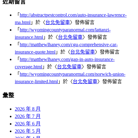
近期留言
「
http://abstractpestcontrol.com/auto-insurance-lawrence-
ma.html
」於〈
台北免留車
〉發佈留言
「
http://wyomingcountyparanormal.com/lattanzi-
insurance.html
」於〈
台北免留車
〉發佈留言
「
http://matthewlhaney.com/cgu-comprehensive-car-
insurance-quote.html
」於〈
台北免留車
〉發佈留言
「
http://matthewlhaney.com/gap-in-auto-insurance-
coverage.html
」於〈
台北免留車
〉發佈留言
「
http://wyomingcountyparanormal.com/norwich-union-
insurance-limited.html
」於〈
台北免留車
〉發佈留言
彙整
2026 年 8 月
2026 年 7 月
2026 年 6 月
2026 年 5 月