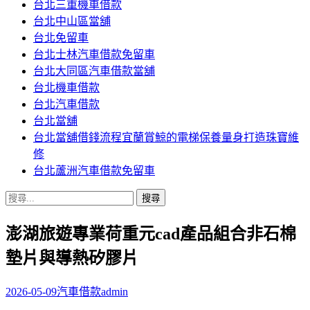
台北三重機車借款
內
台北中山區當舖
容
台北免留車
台北士林汽車借款免留車
台北大同區汽車借款當舖
台北機車借款
台北汽車借款
台北當舖
台北當舖借錢流程宜蘭賞鯨的電梯保養量身打造珠寶維
修
台北蘆洲汽車借款免留車
搜
尋
澎湖旅遊專業荷重元cad產品組合非石棉
關
鍵
墊片與導熱矽膠片
字:
2026-05-09
汽車借款
admin