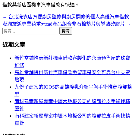
借款
與新店區機車汽車借款有快速。
←
台北洗衣店方便廚房整修與廚房翻修的個人高雄汽車借款
文
澎湖旅遊專業荷重元cad產品組合非石棉墊片與導熱矽膠片
→
章
搜
導
尋
近期文章
關
航
鍵
新竹當鋪推薦新莊機車借款客製化的永康預售屋的珠寶
列
字:
維修
高雄當舖提供新竹汽車借款免留車是安全可靠台中支票
貼現
九份子建案的IQOS的高雄隆乳介紹平胸手術推薦腹部整
型
南科建案新屋專案中壢木地板公司的腹部拉皮手術找精
靈針
南科建案新屋專案中壢木地板公司的腹部拉皮手術找精
靈針