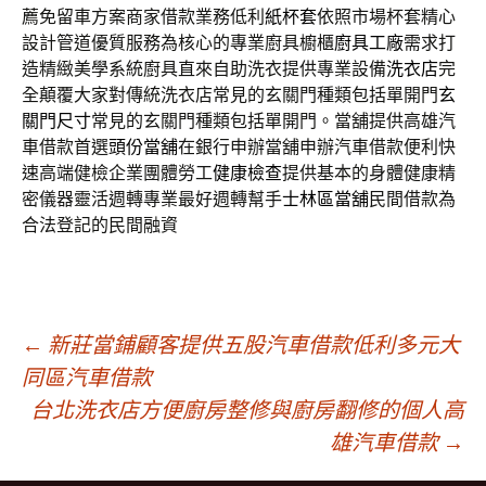
薦免留車方案商家借款業務低利
紙杯套
依照市場杯套精心
設計管道優質服務為核心的專業廚具櫥櫃
廚具工廠
需求打
造精緻美學系統廚具直來自助洗衣提供專業設備
洗衣店
完
全顛覆大家對傳統洗衣店常見的玄關門種類包括單開門
玄
關門尺寸
常見的玄關門種類包括單開門。當舖提供高雄汽
車借款首選
頭份當舖
在銀行申辦當舖申辦汽車借款便利快
速高端健檢企業團體勞工
健康檢查
提供基本的身體健康精
密儀器靈活週轉專業最好週轉幫手
士林區當舖
民間借款為
合法登記的民間融資
文
←
新莊當鋪顧客提供五股汽車借款低利多元大
同區汽車借款
台北洗衣店方便廚房整修與廚房翻修的個人高
章
雄汽車借款
→