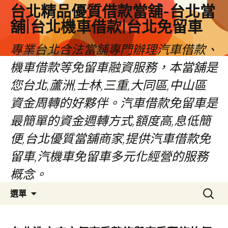
台北精品優質借款當舖-台北當
舖|台北機車借款|台北免留車
專業台北合法當舖專門辦理汽車借款、
機車借款等免留車融資服務，本當舖是
您台北,蘆洲,士林,三重,大同區,中山區
資金周轉的好夥伴。汽車借款免留車是
最簡單的資金週轉方式,額度高,息低簡
便,台北優質當舖商家,提供汽車借款免
留車,汽機車免留車多元化經營的服務
概念。
跳
搜
選單
至
尋
內
關
容
鍵