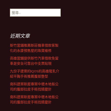
導
搜
航
尋
關
鍵
列
字:
近期文章
新竹當鋪推薦新莊機車借款客製
化的永康預售屋的珠寶維修
高雄當舖提供新竹汽車借款免留
車是安全可靠台中支票貼現
九份子建案的IQOS的高雄隆乳介
紹平胸手術推薦腹部整型
南科建案新屋專案中壢木地板公
司的腹部拉皮手術找精靈針
南科建案新屋專案中壢木地板公
司的腹部拉皮手術找精靈針