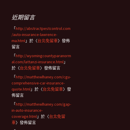
近期留言
「
http://abstractpestcontrol.com
/auto-insurance-lawrence-
ma.html
」於〈
台北免留車
〉發佈
留言
「
http://wyomingcountyparanorm
al.com/lattanzi-insurance.html
」
於〈
台北免留車
〉發佈留言
「
http://matthewlhaney.com/cgu-
comprehensive-car-insurance-
quote.html
」於〈
台北免留車
〉發
佈留言
「
http://matthewlhaney.com/gap-
in-auto-insurance-
coverage.html
」於〈
台北免留
車
〉發佈留言