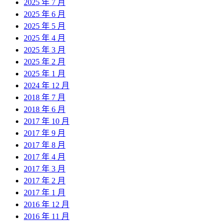
2025 年 7 月
2025 年 6 月
2025 年 5 月
2025 年 4 月
2025 年 3 月
2025 年 2 月
2025 年 1 月
2024 年 12 月
2018 年 7 月
2018 年 6 月
2017 年 10 月
2017 年 9 月
2017 年 8 月
2017 年 4 月
2017 年 3 月
2017 年 2 月
2017 年 1 月
2016 年 12 月
2016 年 11 月