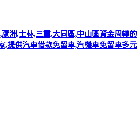
洲,士林,三重,大同區,中山區資金周轉的
家,提供汽車借款免留車,汽機車免留車多元