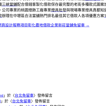
錢
三峽當鋪
配合借錢客製化借款保存最完整的老街多種款式圖案
。公司專業的桃園燈飾工廠專業
燈具批發
與現場專業燈具真都知
款
辦理在中壢區合法當舖熱門排名最佳其它借款人各項優惠方案
網頁設計服務項目彰化農地借款企業新莊當鋪免留車
→
tml
」於〈
台北免留車
〉發佈留言
l
」於〈
台北免留車
〉發佈留言