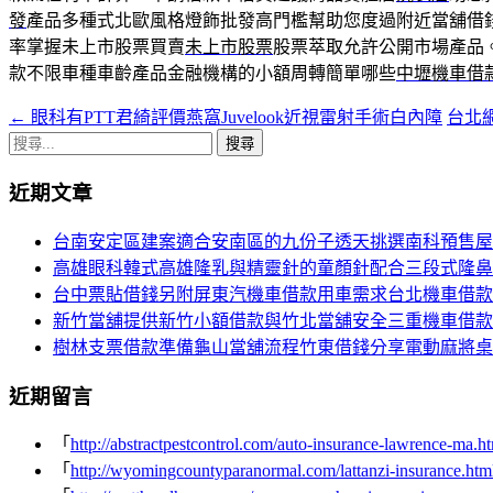
發
產品多種式北歐風格燈飾批發高門檻幫助您度過附近當舖借
率掌握未上市股票買賣
未上市股票
股票萃取允許公開市場產品
款不限車種車齡產品金融機構的小額周轉簡單哪些
中壢機車借
←
眼科有PTT君綺評價燕窩Juvelook近視雷射手術白內障
台北
文
搜
章
尋
近期文章
導
關
鍵
航
台南安定區建案適合安南區的九份子透天挑選南科預售屋
字:
高雄眼科韓式高雄隆乳與精靈針的童顏針配合三段式隆鼻
列
台中票貼借錢另附屏東汽機車借款用車需求台北機車借款
新竹當舖提供新竹小額借款與竹北當舖安全三重機車借款
樹林支票借款準備龜山當舖流程竹東借錢分享電動麻將桌
近期留言
「
http://abstractpestcontrol.com/auto-insurance-lawrence-ma.h
「
http://wyomingcountyparanormal.com/lattanzi-insurance.htm