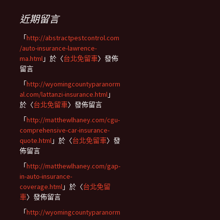
近期留言
「
http://abstractpestcontrol.com
/auto-insurance-lawrence-
ma.html
」於〈
台北免留車
〉發佈
留言
「
http://wyomingcountyparanorm
al.com/lattanzi-insurance.html
」
於〈
台北免留車
〉發佈留言
「
http://matthewlhaney.com/cgu-
comprehensive-car-insurance-
quote.html
」於〈
台北免留車
〉發
佈留言
「
http://matthewlhaney.com/gap-
in-auto-insurance-
coverage.html
」於〈
台北免留
車
〉發佈留言
「
http://wyomingcountyparanorm