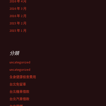
2016 年 4 月
2016 年 3 月
2016 年 2 月
2015 年 2 月
2015 年 1 月
分類
uncategorized
uncategorized
全身健康檢查費用
台北免留車
台北機車借款
台北汽車借款