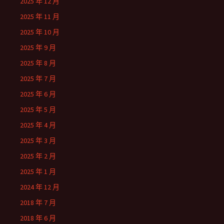
2025 年 12 月
2025 年 11 月
2025 年 10 月
2025 年 9 月
2025 年 8 月
2025 年 7 月
2025 年 6 月
2025 年 5 月
2025 年 4 月
2025 年 3 月
2025 年 2 月
2025 年 1 月
2024 年 12 月
2018 年 7 月
2018 年 6 月