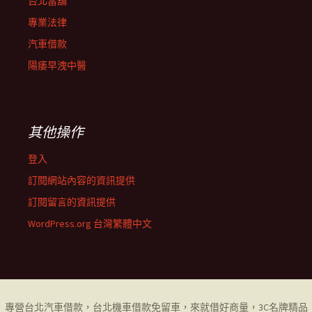
台北當舖
專業法律
汽車借款
陽痿早洩中醫
其他操作
登入
訂閱網站內容的資訊提供
訂閱留言的資訊提供
WordPress.org 台灣繁體中文
專營
台北汽車借款
，
台北機車借款
免留車，來就借好商量，3C名牌精品