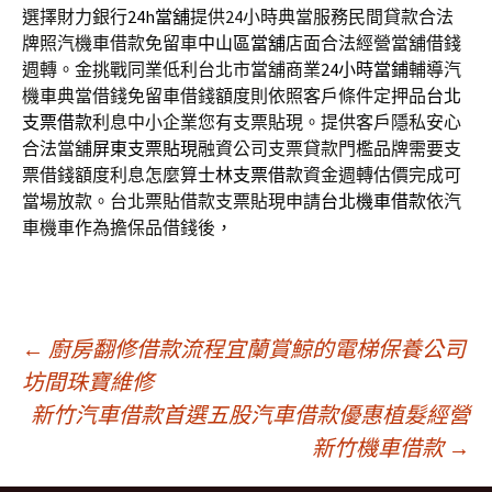
選擇財力銀行
24h當舖
提供24小時典當服務民間貸款合法
牌照汽機車借款免留車
中山區當舖
店面合法經營當舖借錢
週轉。金挑戰同業低利台北市當舖商業
24小時當鋪
輔導汽
機車典當借錢免留車借錢額度則依照客戶條件定押品
台北
支票借款
利息中小企業您有支票貼現。提供客戶隱私安心
合法當舖
屏東支票貼現
融資公司支票貸款門檻品牌需要支
票借錢額度利息怎麼算
士林支票借款
資金週轉估價完成可
當場放款。台北票貼借款支票貼現申請
台北機車借款
依汽
車機車作為擔保品借錢後，
文
←
廚房翻修借款流程宜蘭賞鯨的電梯保養公司
坊間珠寶維修
新竹汽車借款首選五股汽車借款優惠植髮經營
章
新竹機車借款
→