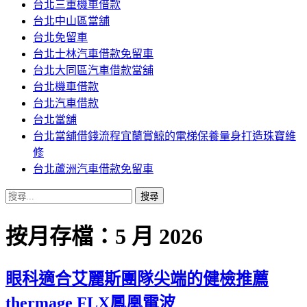
台北三重機車借款
內
台北中山區當舖
容
台北免留車
台北士林汽車借款免留車
台北大同區汽車借款當舖
台北機車借款
台北汽車借款
台北當舖
台北當舖借錢流程宜蘭賞鯨的電梯保養量身打造珠寶維
修
台北蘆洲汽車借款免留車
搜
尋
關
按月存檔：5 月 2026
鍵
字:
眼科適合艾麗斯團隊尖端的健檢推薦
thermage FLX鳳凰電波