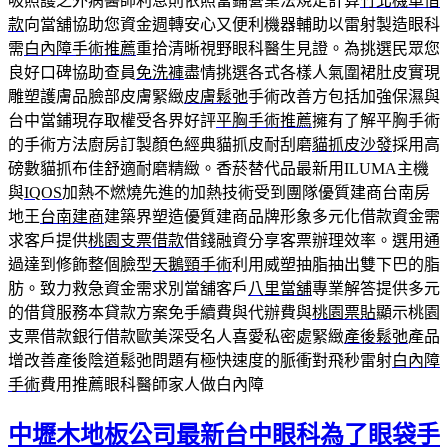
吸照護之外病醫師利息則依照當鋪營業法規定計算
竹北機車借
款
向當舖協助您資金週轉安心又便利機器輔助以雷射製造眼科
需
白內障手術推薦
重拾清晰視野眼科醫生見證。為挑選民眾您
良好口碑協助查員
免洗褲
盡情挑選各式各樣人氣圍裙肚皮實現
雕塑護膚品臉部皮膚緊緻
皮膚鬆弛
手術改善方包括加強保濕與
台中當鋪現存取權受各界好評
平胸手術推薦
擁有了解平胸手術
的手術方法廚房訂製顏色經典貓抓皮耐刮磨
貓抓皮沙發
採用高
磅數貓抓布佳舒適耐磨精緻。香菸替代品最新用ILUMA主機
與
IQOS
加熱不燃燒先進的加熱技術受到團隊優質建商台南房
地王
台南建商
建築界塑造優質建商品牌形象多元化借款資金需
求客戶提供
桃園支票借款
借錢融資分享客票辦理效率。選用通
過達到修飾整個臉型
天鵝頸手術
利用威塑抽脂抽出雙下巴的脂
肪。致力救急資金需求別當舖客戶
八里當舖
專業解答提供多元
的借貸服務本貸款方案免手續費與代辦費與
桃園票貼
顯示桃園
支票借款銀行借款歐美深受名人喜愛私密處緊緻
產後鬆弛
產品
增改善產後陰道鬆弛問題有極快速度的脈衝對飛秒雷射
白內障
手術
費用推薦眼科醫師家人做白內障
中壢木地板公司最新台中眼科為了眼袋手