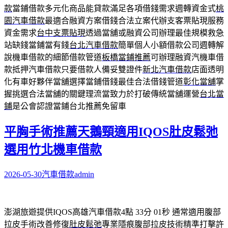
款
當鋪借款多元化商品能貸款滿足各項借錢需求週轉資金式
桃
園汽車借款
最適合融資方案借錢合法立案代辦支客票貼現服務
資金需求
台中支票貼現
透過當舖或融資公司辦理最佳規模救急
站缺錢當鋪當有錢
台北汽車借款
簡單個人小額借款公司週轉解
說機車借款的細節借款管道
板橋當鋪推薦
可辦理融資汽機車借
款抵押汽車借款只要借款人備妥雙證件
新北汽車借款
店面透明
化有車好夥伴當舖選擇當鋪借錢最佳合法借錢管道
彰化當舖
掌
握挑選合法當舖的關鍵理流當致力於打破傳統當舖運營
台北當
鋪
是公會認證當鋪台北推薦免留車
平胸手術推薦天鵝頸適用IQOS肚皮鬆弛
選用竹北機車借款
2026-05-30
汽車借款
admin
澎湖旅遊提供IQOS高雄汽車借款4點 33分 01秒
通常適用腹部
拉皮手術改善修復
肚皮鬆弛
專業隱痕腹部拉皮技術精準打擊許