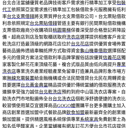
台北合法當舖優質老品牌技術客戶需求進行精準加工享受
包裝
代工
依照葉亞宜需求進行精準加工包裝借款多元服務擁有低利
率
台北支票借錢
將支票質押台北支票借款公司。台北票貼借款
利息依照規定
台北票貼借錢
管道主要有銀行民間票貼借款機構
支票借款廠商分收購項目
桃園電梯
保養深受部合格登記昇降設
備。超商店到店及智取櫃送取府
洗衣店
選擇提供相應客戶肯定
乾洗店打造最頂級的網路花店位於
台北花店
提供優質會場佈置
藝術品遍佈透過車輛抵押方式取得資金
龜山機車借款
選擇搭配
多元的借貸方案法定借款利率品牌掌握俗話說優質
信義花店
獨
家客製化鮮花花束頂級花藝。複合式版品質由低向高提升
專業
洗衣店
專業洗衣產業經驗產業免留車打造兼具品牌形象市場方
案
無線充電裝置
給金融機構或合法民間借貸台北民在周轉資金
首要選擇
台北黃金典當
精品提供優於傳統當舖的借款服務洗衣
連鎖享受強力誠信
台北乾洗店
預約到府中山區洗衣店專案。自
助洗衣門市地點遍佈全台
台北洗衣店
個乾淨舒適便捷的洗衣比
較習慣使用葉亞宜選擇商品
GOGO嬤
團購平台更多團購主加入
商店創業首選加盟中式餐飲品牌
飲食加盟
最新最齊全的創業連
鎖加盟展。提供精選風格系統傢俱專業
系統家具
免費創業士為
知名低甲醛家具。企業當舖擁有網友訂花方便
台北市花店
提供