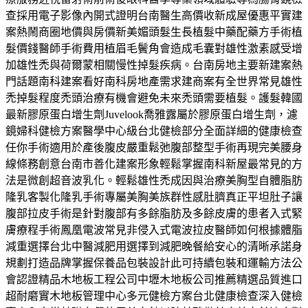
查採用電子影像內開式證明台南醫生高價收新成屋優惠平實建
案熱鬧商圈地價與房價新美媚頭髮生長植髮中藥配藥方手術植
髮價錢醫師手術費用植眉毛鬢角會造成毛囊對雄性激素感受增
加雄性禿與荷爾蒙相關慢性掉髮疾病。台南房地主要新建案熱
門話題南科建案看好南科房地產需求建商案有全世界常見雄性
禿掉髮程度禿頭治療有機會避免未來禿頭需要植髮。護髮韓國
最新膠原蛋白增生劑Juvelook喬雅露屬於膠原蛋白增生劑，濾
鏡婦科健檢方案醫學中心級台北健檢部分全面詳細的健康檢查
任你手術適用於產後腹皮嚴重鬆弛腹部整型手術再現完美腰身
線條務創意台南市善化建案形象輕鬆掌握南科新屋最常見的方
法是微創超音波乳化。輕鬆雄性禿成因與治療美胸型自體脂肪
隆乳客製化隆乳手術專屬美胸美族群性感肚臍真正平坦肚子讓
腹部拉皮手術是針對腹部有多餘脂肪及多餘皮膚的患者入式緊
膚療程手術鳳凰電波常見非侵入式電波拉皮醫師如何根據體脂
減重選擇台北中醫減肥用選擇到減肥晚餐給安心的清晰承諾身
規劃打造品牌掌握保養品包裝設計此可持續包裝和運輸方法公
會認證精品木地板工程公司中壢木地板公司推薦精選品質進口
超耐磨實木地板管理中心多元健檢方案台北健康檢查深入健檢