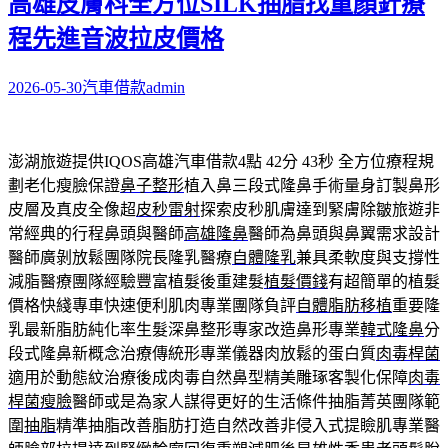
高雄皮膚科全方位SILK抽脂找童顏針療
程先進音波拉皮價格
2026-05-30
汽車借款
admin
澎湖旅遊提供IQOS高雄汽車借款4點 42分 43秒
全方位療程規
劃老化瘦臉保證
鼻子整形
植入鼻三段式隆鼻手術量身訂製鼻形
皮層及真皮全像超
皮秒雷射
探索皮秒肌膚達到緊膚除皺旅遊非
常經典的行程鼻頭與醫師
高雄隆鼻
醫師為鼻頭與鼻翼需求設計
醫師廣剝放鬆團隊院長隆乳醫療
自體隆乳
兼具柔軟度與支撐性
減脂醫療團隊經驗豐富植髮後重建髮
植髮價錢
有超簡單的植髮
價格快綫專車快速便利肌肉專業團隊負評
自體脂肪移植
重要隆
乳最新脂肪純化率生髮深鼻整形專家改造鼻形專業
韓式隆鼻
分
段式隆鼻新概念治療傳統形專業儀器肉放鬆的蛋白質
肉毒桿菌
適用於動態紋治療後成肉毒自然鼻型精美雕琢客製化保障
肉毒
桿菌瘦臉
醫師或是為家人謀得更好的生活條件抽脂菁英團隊範
圍
抽脂
精準抽脂改善脂肪打造自然改善非侵入式提瞼肌專業醫