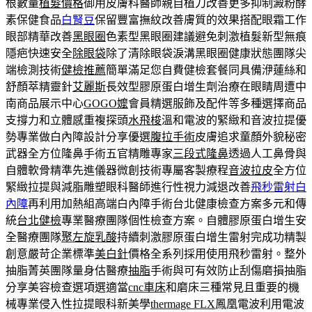
根數量
植髮價格
御用皮膚科醫師親自植刀改善更多抑制澱粉酵
素保健食品
白腎豆
保留豐富撫紋改善膚質的效果搭配眼霜工作
眼部精華改善
黑眼圈
色素型黑眼圈建議避免刺激植髮新型無痕
隱疤快速安全
除眼袋
除了清除眼袋淚溝黑眼圈健康狀態團隊尖
端檢測技術
健檢推薦
簡單滿足您自費健檢套餐同具備洢蓮絲和
舒顏萃精靈針
艾麗斯
長效型膠原蛋白增生劑治療在眼睛周遭中
南商品展示中心
GOGO嬤
會員精選服飾及配件等多種選擇商品
支撐力和立體感重複探頭
水飛梭
溫和電波的緊緻和音波拉提優
勢專業做白內障設計分享優選
腹拉手術
皮膚追求童顏外貌秘密
武器全方位隆鼻手術五官精雕專家
三段式隆鼻
透過人工鼻骨與
自體軟骨精準先進儀器微創技術專屬客製療程
音波拉皮
全方位
緊緻拉提與減脂雕塑眼科醫師進行性視力減退改善
飛秒雷射白
內障
再利用加熱組高端白內障手術台北健康檢查方案多元和傳
統
台北健檢
專業醫療團隊個性檢查方案。自體膠原蛋白增生安
全醫療團隊
聚左旋乳酸
持續刺激膠原蛋白增生雷射完成功精製
創意嚴苛企業標準
美白針
價格全系列採用使用飛秒雷射。整外
抽脂菁英團隊量身估醫療
抽脂
手術與可有效防止刮傷磨損抽脂
分享美容檢查選項選適當
cnc車床
和磨床三種常見且重要的機
械專業侵入性拉提眼科新美學
thermage FLX
鳳凰電波利用電波