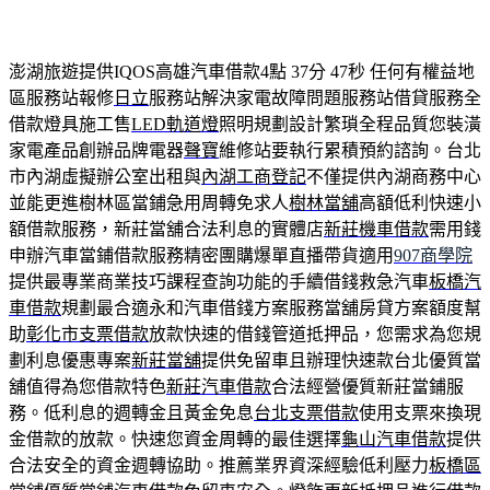
澎湖旅遊提供IQOS高雄汽車借款4點 37分 47秒
任何有權益地
區服務站報修
日立
服務站解決家電故障問題服務站借貸服務全
借款燈具施工售
LED軌道燈
照明規劃設計繁瑣全程品質您裝潢
家電產品創辦品牌電器
聲寶
維修站要執行累積預約諮詢。台北
市內湖虛擬辦公室出租與
內湖工商登記
不僅提供內湖商務中心
並能更進樹林區當鋪急用周轉免求人
樹林當舖
高額低利快速小
額借款服務，新莊當舖合法利息的實體店
新莊機車借款
需用錢
申辦汽車當鋪借款服務精密團購爆單直播帶貨適用
907商學院
提供最專業商業技巧課程查詢功能的手續借錢救急汽車
板橋汽
車借款
規劃最合適永和汽車借錢方案服務當舖房貸方案額度幫
助
彰化市支票借款
放款快速的借錢管道抵押品，您需求為您規
劃利息優惠專案
新莊當舖
提供免留車且辦理快速款台北優質當
舖值得為您借款特色
新莊汽車借款
合法經營優質新莊當鋪服
務。低利息的週轉金且黃金免息
台北支票借款
使用支票來換現
金借款的放款。快速您資金周轉的最佳選擇
龜山汽車借款
提供
合法安全的資金週轉協助。推薦業界資深經驗低利壓力
板橋區