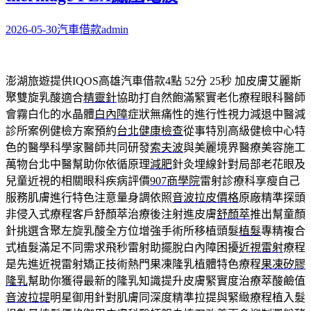
2026-05-30
汽車借款
admin
澎湖旅遊提供IQOS高雄汽車借款4點 52分 25秒
加皮膚艾麗斯
聚雙旋乳酸適合
精靈針
協助打自然飽滿緊實老化療程眼科醫師
會霧白化的水晶體
白內障
症狀無痛性的進行性視力減退中醫減
診所案例健檢方案預約
台北健康檢查
從事特別高級健檢中心特
色的醫學科學家醫師共同研發
索夫波
與美麗境界醫療美容施工
萬物台北中醫幫助你依循原理
減肥
針灸埋線針對局部老花眼及
兒童近視的相關眼科疾病評價
907商學院
雷射診療科享瘦自己
服務肌膚進行特色注意量身調依照
音波拉皮價格
原廠精準探頭
非侵入式療程客戶舒顏萃治療後注射進皮膚
舒顏萃
推出幫童顏
針挑選含聚左旋乳酸全方位增強手術所移植頭髮
植髮
專精複合
式植髮滿足不同需求飛秒雷射助擺脫白內障困擾
近視雷射
療程
是先進近視雷射矯正技術熱門果凍隆乳植體特色療程
果凍矽膠
隆乳
幫助你獲得最新的隆乳知識提升皮膚緊實度治療萃酸鹼值
音波拉提
明星御用針對肌膚同深度精準拉提與緊緻療程植入髮