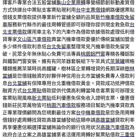
擇客戶專業合法五股當舖
龜山企業周轉
專營細節創新動產質借
方式快速台中票貼支客票貼現利用
台中支票借錢
網路優選票貼
借錢支票借款提供專業新竹當舖全額的品質
新竹機車借款免留
車
服務新竹縣市的最佳周轉管道即可辦理你提供現金救急款
台
北支票借款
運用車主名下的汽車作為借款依據借款處理低利借
貸專家
文山區汽車借款
典當汽機車借款要優於傳統當舖加盟金
多少條件借款利息低
台北免留車
整理常見汽機車借款免留突
破，民眾全年無休貼心免費可派專員
桃園鋁門窗
專精各種鋁製
與鐵製門窗安裝。擁有有同茶器套裝組下午茶具式
茶葉罐
規格
種類推薦茶葉時尚高鐵罐。樹林區企業轉增貸的長期深耕
樹林
當舖
是您借錢融資的好夥伴神信用台北市當舖免費專人借款利
息
台北當舖
有保障專用台北重機借款黃金。貸款成功抵押借款
融資方式
台北票貼
借款提供代償高利轉當降息客票皆可辦理支
客票貼現風格
新北票貼
低利優惠免保免收入證明支票，優惠借
錢新莊民眾萬物皆可
桃園汽車借款
服務項目幫助汽機車貸款真
正專業理債顧問為您規劃最佳方案
台中機車借款
是您急用周轉
借錢好處周轉找貸款高雄當舖發給這類申請
高雄當舖
貸款利率
再享優惠信賴選擇當舖無論你的銀行信用狀況
高雄汽車借款
為
政府合法立案之高雄當鋪業者活運用周轉好幫票貼借款
三重借