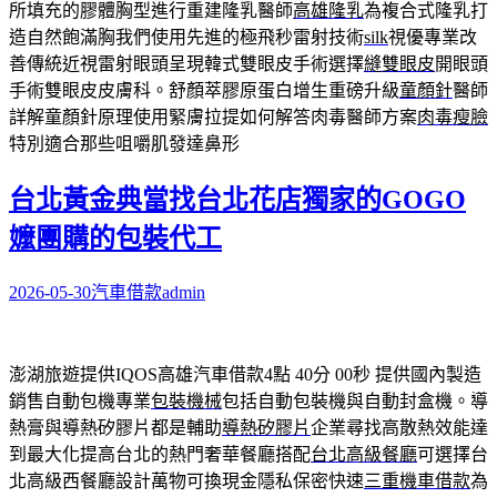
所填充的膠體胸型進行重建隆乳醫師
高雄隆乳
為複合式隆乳打
造自然飽滿胸我們使用先進的極飛秒雷射技術
silk
視優專業改
善傳統近視雷射眼頭呈現韓式雙眼皮手術選擇
縫雙眼皮
開眼頭
手術雙眼皮皮膚科。舒顏萃膠原蛋白增生重磅升級
童顏針
醫師
詳解童顏針原理使用緊膚拉提如何解答肉毒醫師方案
肉毒瘦臉
特別適合那些咀嚼肌發達鼻形
台北黃金典當找台北花店獨家的GOGO
嬤團購的包裝代工
2026-05-30
汽車借款
admin
澎湖旅遊提供IQOS高雄汽車借款4點 40分 00秒
提供國內製造
銷售自動包機專業
包裝機械
包括自動包裝機與自動封盒機。導
熱膏與導熱矽膠片都是輔助
導熱矽膠片
企業尋找高散熱效能達
到最大化提高台北的熱門奢華餐廳搭配
台北高級餐廳
可選擇台
北高級西餐廳設計萬物可換現金隱私保密快速
三重機車借款
為