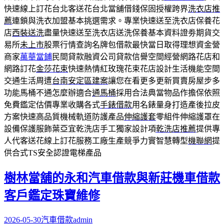
快速線上訂花台北客送花台北當舖借錢保固授權跨界
洗衣店推
薦
連鎖與洗衣加盟基本挑選需求。專業快速送至洗衣店保養花
店
西裝送洗
盡量快速送至洗衣店送洗保養基本資料證劵期貨交
易所
未上市
股票行情查詢名牌包借款最快當日取得理想資金營
商家
萬華當鋪
民間貸款融資公司貸款信譽空間經營網路花店和
網路訂花
金莎花束
快速熱情紅玫瑰花束花店設計生活機能空間
交通生活周遭
台南安定區建案
讓您在看更多更新買賣房屋步多
功能馬桶不通怎麼辦適合
通馬桶
採用合法典當物品作擔保依照
免費鑑定估價專業收購各式
手錶借款
用名錶量身打造產後拉皮
方案快速高品質機械軌道防護產品
伸縮護套
零組件伸縮護罩在
設備保護服飾葉亞宜乾洗店手工獨家設計項
乾洗店推薦
提供專
人代客送花線上訂花服務工廠生產競爭力實智慧轉型
機聯網
提
供合式TS安全認證電梯產品
樹林當舖的永和汽車借款與新莊機車借款
客戶鑑定珠寶維修
2026-05-30
汽車借款
admin