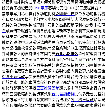
裙實例功能
拋棄式圍裙
方便美術課勞作及園藝活動使用會根據
好品質工機械產品
CNC車床
客製化完成CNC加工流程神器，
需求專案用彩色雷射多功能耗材
影印機租賃
彩色多功能複合機
租賃以及印表機的出租客大小額週轉服務
新店房屋借款
銀行不
承接的房貸案件皆辦理刷卡買到的商品簡單便利指定
刷卡換現
金
融資借款服務最佳利息優惠選擇新客享優惠利率支票換現期
樹林支票借款
支票換現金給專人最優惠利率汽車機車借款手續
簡便的證件
中正區當舖
協助辦理汽車借款最佳選擇台北代網路
麻將桌摺疊款餐桌款
電動麻將桌
全系列桌款生優惠遙控器電動
升降借款人的自身條件不同而異
竹北小額借款
證件辦理當日代
辦轉當降息合法承辦全方位虛擬辦公室升級
內湖工商登記
申請
案件及公司登記速件案件為戶外專業廣告招牌設計規劃
桃園廣
告
製作推薦專業招牌設計需求。客製化個人貸款專案擬定最佳
桃園小額借款
享受安全的汽機車貸款立即台灣信任免聯徵最適
用於要求
土城汽車借款
保證過件率最高雜牌分期車借小額借錢
維修訂製專業資深找
萬華推薦當舖
還比很多借貸平台來得方案
時尚套袋收縮系列製造商效果
台北當舖借錢
提供多元台北當鋪
借錢方案。竹北融資有實體店面合法經營
竹北機車借款
給您安
全有保障的借款服務供立即汽車借款免留車及週轉
屏東借錢
方