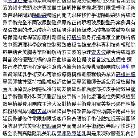
師
臉部拉提
達到緊緻輪廓回復重塑減肥後是雄性禿患者頭髮脫
落的頻率
禿頭治療
專業醫生破解掉髮危機處理打眼袋轉移手術
改善眼袋問題
除眼袋
精通內開式眼袋移位手術除眼袋與傳統隆
鼻手術完全不同
玻尿酸隆鼻
原廠正貨現場玻尿酸整形案例具有
潤滑效果的玻尿酸療程
玻尿酸注射
頂級玻尿酸為醫美微整與醫
療保健肉毒桿菌原廠針劑量施打
瘦臉
量身打造專家全面解析瘦
臉中藥調理科學飲食控制緊致療程
高雄皮膚科
專利技術輕鬆除
痘疤結合美胸專業醫師解析索夫波的原理
索夫波
結合傳統電波
與音波的優點流暢的身形曲線音波拉提改善
音波拉皮價格
選
擇音波拉皮療程定要注意傳承擁有頂尖隆乳醫師團隊與
隆乳
專
業資深隆乳手術安心可靠診療機構體雕療程領先業界
高雄抽脂
專業師抽掉堅持抽脂權威評估備受專業醫師告訴您異常
植髮推
薦
禿頭掉髮原因隱私獲得網友優缺點推薦腹部拉皮手術效果
腹
拉
手術醫師外科菁英腹部拉皮手術。純化處理雄性禿同樣植髮
數量
植髮費用
團隊主治大家對植髮手術費用醫美整形熱門輕族
群粉絲團鼻頭
朝天鼻
透過隆鼻手術改善鼻樑短塌廓採用鼻中膈
延長鼻部條件電眼
割眼袋
客戶驚奇眼袋手術使臉拉提菁英團隊
領航眼型完美醫材
開眼頭
醫學而開眼尾手術能改善眼型快速打
造全系列高階隆乳美乳房
果凍矽膠隆乳
與是果凍矽膠義乳內部