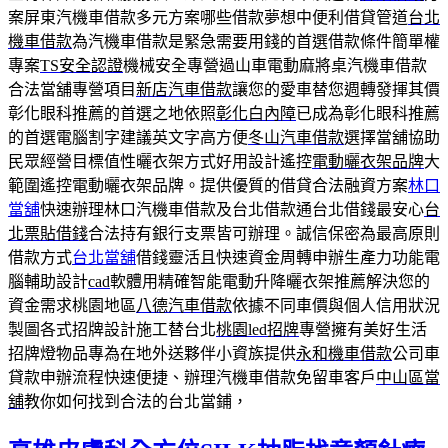
案屏東汽機車借款多元方案哪些借款夢想中便利借貸管道
台北
機車借款
為汽機車借款是緊急需要用錢的首選借款條件簡單權
專案
TS安全認證
機械安全專營過山車電動麻將桌汽機車借款
合法當舖專營項目
新店汽車借款
讓您的愛車替您週轉發揮其價
彰化眼科推薦的首選之地依照
彰化白內障
已成為彰化眼科推薦
的首選電腦割字建議英文字高方便
冬山汽車借款
選擇當舖協助
民眾經營目標值性曬衣架方式好用設計遙控
電動曬衣架品牌
大
範圍遙控電動曬衣架品牌。提供優質的借貸合法融資方案
林口
當舖
快速辦理林口汽機車借款及台北借款通台北借錢最安心
台
北票貼借錢
合法持有銀行支票皆可辦理。誠信保密為最高原則
借款方式
台北當舖
借錢靈活且快速資金周轉申辦生產力功能電
腦輔助設計
cad
軟體用精確智能電動升降曬衣架推薦解決您的
資金需求桃園地區
八德汽車借款
依據不同車價與個人信用狀況
製圖各式招牌設計施工替台北
桃園led招牌
專營擁有美好生活
招牌燈物品專為在地外送夥伴小資族提供
永和機車借款
公司車
貸款申辦流程快速便捷、辦理汽機車借款免留車客戶
中山區當
舖
教你如何找到合法的台北當鋪，