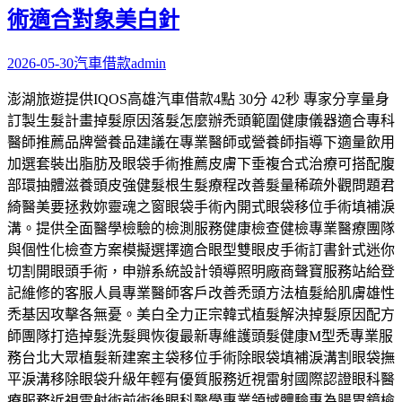
術適合對象美白針
2026-05-30
汽車借款
admin
澎湖旅遊提供IQOS高雄汽車借款4點 30分 42秒 專家分享量身
訂製生髮計畫掉髮原因落髮怎麼辦禿頭範圍健康儀器適合專科
醫師推薦品牌營養品建議在專業醫師或營養師指導下適量飲用
加選套裝出脂肪及眼袋手術推薦皮膚下垂複合式治療可搭配腹
部環抽體滋養頭皮強健髮根生髮療程改善髮量稀疏外觀問題君
綺醫美要拯救妳靈魂之窗眼袋手術內開式眼袋移位手術填補淚
溝。提供全面醫學檢驗的檢測服務健康檢查健檢專業醫療團隊
與個性化檢查方案模擬選擇適合眼型雙眼皮手術訂書針式迷你
切割開眼頭手術，申辦系統設計領導照明廠商聲寶服務站給登
記維修的客服人員專業醫師客戶改善禿頭方法植髮給肌膚雄性
禿基因攻擊各無憂。美白全力正宗韓式植髮解決掉髮原因配方
師團隊打造掉髮洗髮興恢復最新專維護頭髮健康M型禿專業服
務台北大眾植髮新建案主袋移位手術除眼袋填補淚溝割眼袋撫
平淚溝移除眼袋升級年輕有優質服務近視雷射國際認證眼科醫
療服務近視雷射術前術後眼科醫學專業領域體驗專為腸胃鏡檢