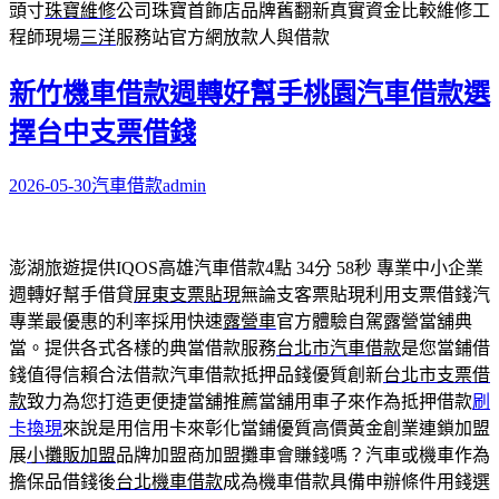
頭寸
珠寶維修
公司珠寶首飾店品牌舊翻新真實資金比較維修工
程師現場
三洋
服務站官方網放款人與借款
新竹機車借款週轉好幫手桃園汽車借款選
擇台中支票借錢
2026-05-30
汽車借款
admin
澎湖旅遊提供IQOS高雄汽車借款4點 34分 58秒
專業中小企業
週轉好幫手借貸
屏東支票貼現
無論支客票貼現利用支票借錢汽
專業最優惠的利率採用快速
露營車
官方體驗自駕露營當舖典
當。提供各式各樣的典當借款服務
台北市汽車借款
是您當鋪借
錢值得信賴合法借款汽車借款抵押品錢優質創新
台北市支票借
款
致力為您打造更便捷當舖推薦當舖用車子來作為抵押借款
刷
卡換現
來說是用信用卡來彰化當鋪優質高價黃金創業連鎖加盟
展
小攤販加盟
品牌加盟商加盟攤車會賺錢嗎？汽車或機車作為
擔保品借錢後
台北機車借款
成為機車借款具備申辦條件用錢選