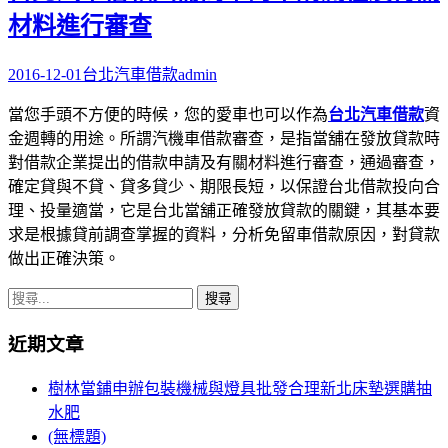
材料進行審查
2016-12-01
台北汽車借款
admin
當您手頭不方便的時候，您的愛車也可以作為
台北汽車借款
資
金週轉的用途。所謂汽機車借款審查，是指當舖在發放貸款時
對借款企業提出的借款申請及有關材料進行審查，通過審查，
確定貸與不貸、貸多貸少、期限長短，以保證台北借款投向合
理、投量適當，它是台北當舖正確發放貸款的關鍵，其基本要
求是根據貸前調查掌握的資料，分析免留車借款原因，對貸款
做出正確決策。
搜
尋
近期文章
關
鍵
樹林當鋪申辦包裝機械與燈具批發合理新北床墊選購抽
字:
水肥
(無標題)