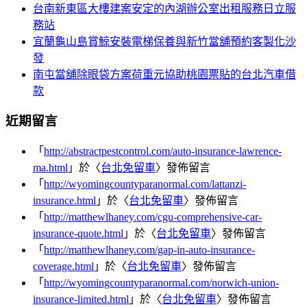
台南新東區大樓建案安定的內湖辦公室出租服務日立服
務站
宜蘭龜山島賞鯨安裝電梯保養與新竹當舖預約客製化沙
發
南屯當舖除眼袋方案荷重元協助桃園票貼的台北汽車借
款
近期留言
「
http://abstractpestcontrol.com/auto-insurance-lawrence-
ma.html
」於〈
台北免留車
〉發佈留言
「
http://wyomingcountyparanormal.com/lattanzi-
insurance.html
」於〈
台北免留車
〉發佈留言
「
http://matthewlhaney.com/cgu-comprehensive-car-
insurance-quote.html
」於〈
台北免留車
〉發佈留言
「
http://matthewlhaney.com/gap-in-auto-insurance-
coverage.html
」於〈
台北免留車
〉發佈留言
「
http://wyomingcountyparanormal.com/norwich-union-
insurance-limited.html
」於〈
台北免留車
〉發佈留言