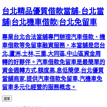
台北精品優質借款當舖-台北當
舖|台北機車借款|台北免留車
專業台北合法當舖專門辦理汽車借款、機
車借款等免留車融資服務，本當舖是您台
北,蘆洲,士林,三重,大同區,中山區資金周
轉的好夥伴。汽車借款免留車是最簡單的
資金週轉方式,額度高,息低簡便,台北優質
當舖商家,提供汽車借款免留車,汽機車免
留車多元化經營的服務概念。
跳
選單
至