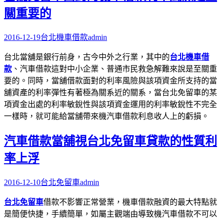
關重要的
2016-12-19
台北機車借款
admin
台北當舖是銀行前身，古今中外之行業，其中的
台北機車借
款
、汽車借款這對中小企業、普通市民救急解難來說是至關重
要的。同時，當舖借款面對的利率風險與該項資金所支持的當
舖資產的利率彈性有著極為關系近的關系，當台北免留車的某
項資金出處的利率敏銳性與該項資金運用的利率敏銳性不完全
一樣時，就可能給當舖帶來機汽車借款利息收人上的虧損。
汽車借款當舖視台北免留車貸款的性質利
率上浮
2016-12-10
台北免留車
admin
台北免留車
借款不影響正常營業，機車借款融資的最大特點就
是簡便快捷，手續簡單，如屬主觀端由導致機汽車借款不可以