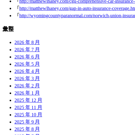
「
http://matthewlhaney.com/cgu-comprehensive-car-insurance-
「
http://matthewlhaney.com/gap-in-auto-insurance-coverage.ht
「
http://wyomingcountyparanormal.com/norwich-union-insuran
彙整
2026 年 8 月
2026 年 7 月
2026 年 6 月
2026 年 5 月
2026 年 4 月
2026 年 3 月
2026 年 2 月
2026 年 1 月
2025 年 12 月
2025 年 11 月
2025 年 10 月
2025 年 9 月
2025 年 8 月