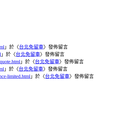
tml
」於〈
台北免留車
〉發佈留言
l
」於〈
台北免留車
〉發佈留言
quote.html
」於〈
台北免留車
〉發佈留言
ml
」於〈
台北免留車
〉發佈留言
ce-limited.html
」於〈
台北免留車
〉發佈留言