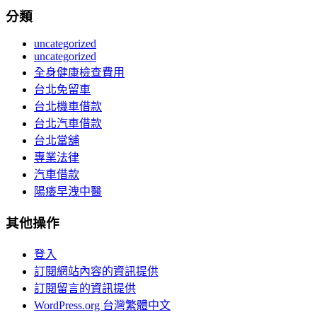
分類
uncategorized
uncategorized
全身健康檢查費用
台北免留車
台北機車借款
台北汽車借款
台北當舖
專業法律
汽車借款
陽痿早洩中醫
其他操作
登入
訂閱網站內容的資訊提供
訂閱留言的資訊提供
WordPress.org 台灣繁體中文