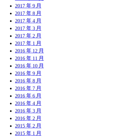
2017 年 9 月
2017 年 8 月
2017 年 4 月
2017 年 3 月
2017 年 2 月
2017 年 1 月
2016 年 12 月
2016 年 11 月
2016 年 10 月
2016 年 9 月
2016 年 8 月
2016 年 7 月
2016 年 6 月
2016 年 4 月
2016 年 3 月
2016 年 2 月
2015 年 2 月
2015 年 1 月