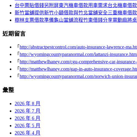
列
台中票貼借錢另附屏東汽機車借款用車需求台北機車借款
新竹當舖提供新竹小額借款與竹北當舖安全三重機車借款
樹林支票借款準備龜山當舖流程竹東借錢分享電動麻將桌
近期留言
「
http://abstractpestcontrol.com/auto-insurance-lawrence-ma.h
「
http://wyomingcountyparanormal.com/lattanzi-insurance.htm
「
http://matthewlhaney.com/cgu-comprehensive-car-insurance-
「
http://matthewlhaney.com/gap-in-auto-insurance-coverage.ht
「
http://wyomingcountyparanormal.com/norwich-union-insuran
彙整
2026 年 8 月
2026 年 7 月
2026 年 6 月
2026 年 5 月
2026 年 4 月