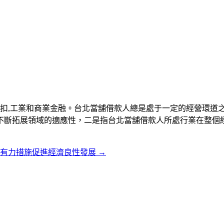
折扣,工業和商業金融。台北當舖借款人總是處于一定的經營環道
不斷拓展領域的適應性，二是指台北當舖借款人所處行業在整個
項有力措施促進經濟良性發展
→