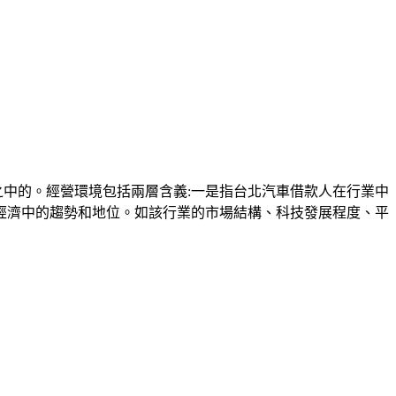
之中的。經營環境包括兩層含義:一是指台北汽車借款人在行業中
經濟中的趨勢和地位。如該行業的市場結構、科技發展程度、平